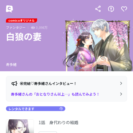
comicoオリジナル
ファンタジー
3,098万
白狼の妻
寿多緒
㊗完結♡寿多緒さんインタビュー！
寿多緒さんの「おとなりさん以上…」も読んでみよう！
レンタルできます
1話 身代わりの結婚