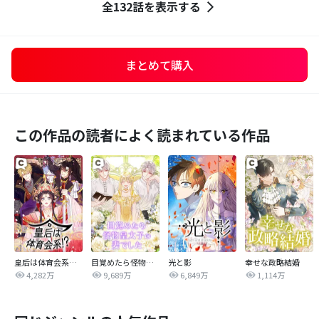
全132話を表示する
まとめて購入
この作品の読者によく読まれている作品
皇后は体育会系！？
目覚めたら怪物皇太子の妻でした
光と影
幸せな政略結婚
4,282万
9,689万
6,849万
1,114万