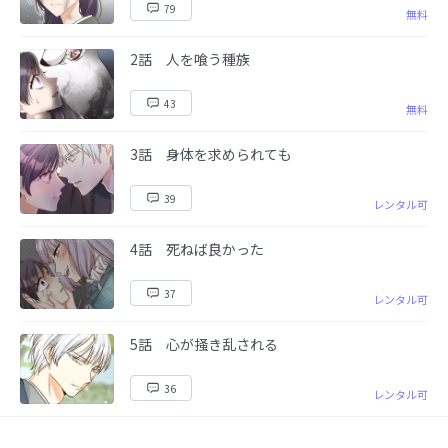
79
無料
2話 人を喰う種族
43
無料
3話 身体を求められても
39
レンタル可
4話 死ねば良かった
37
レンタル可
5話 心が掻き乱される
36
レンタル可