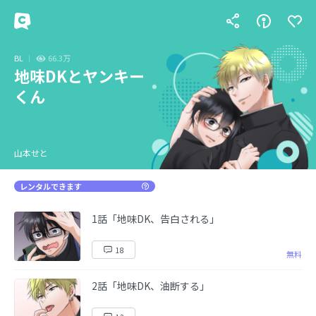
BL
66.3万
地味DKとヤンキー
くん
山本せと
レンタルできます
1話「地味DK、告白される」
18
無料
2話「地味DK、油断する」