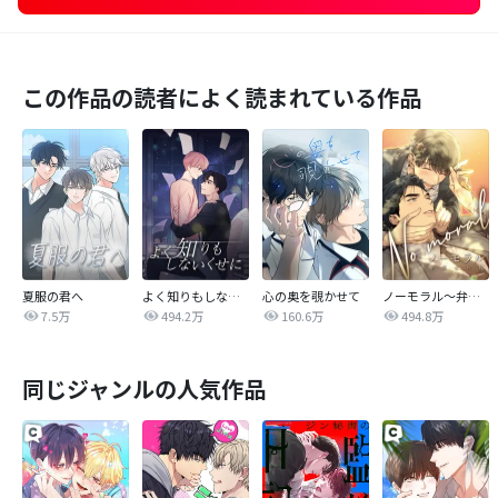
この作品の読者によく読まれている作品
夏服の君へ
よく知りもしないくせに
心の奥を覗かせて
ノーモラル～弁護士の掟～
7.5万
494.2万
160.6万
494.8万
同じジャンルの人気作品