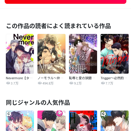
この作品の読者によく読まれている作品
Nevermore【タテヨミ】
ノーモラル～弁護士の掟～
恥辱と愛の狭間で【タテヨミ】
Trigger～必然的な運命～【タテヨミ】
3.7万
494.8万
9.2万
7.7万
同じジャンルの人気作品