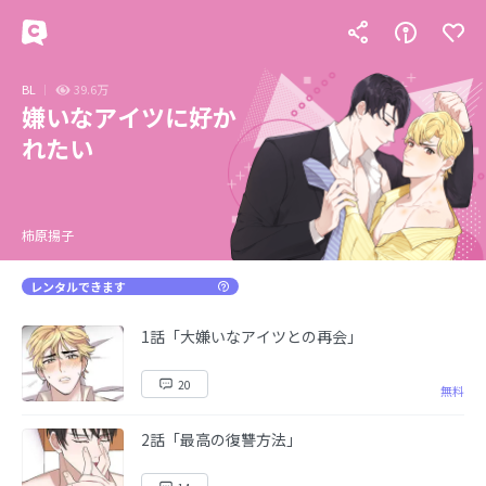
BL
39.6万
嫌いなアイツに好か
れたい
柿原揚子
レンタルできます
1話「大嫌いなアイツとの再会」
20
無料
2話「最高の復讐方法」