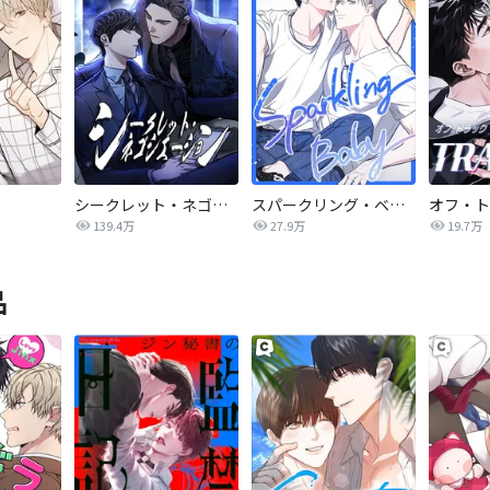
シークレット・ネゴシエーション
スパークリング・ベイビー
オフ・ト
139.4万
27.9万
19.7万
品