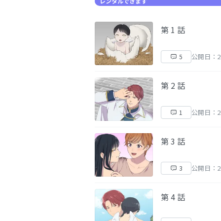
レンタルできます
第 1 話
公開日：20
5
第 2 話
公開日：20
1
第 3 話
公開日：20
3
第 4 話