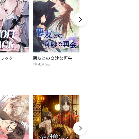
ラック
悪友との奇妙な再会
私が捨てた男の奴隷になった【全年齢版】
414.5万
247.5万