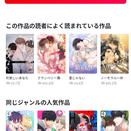
この作品の読者によく読まれている作品
可笑しいあなた【全年齢版】
クランベリー酒の芳りに惑わされる御曹司はオメガに突く
愛じゃない
ノーモラル～弁護士の掟～
26.7万
402.8万
18.4万
495.0万
同じジャンルの人気作品