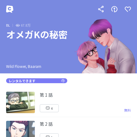
BL
67.8万
オメガKの秘密
Wild Flower, Baaram
レンタルできます
第 1 話
4
無料
第 2 話