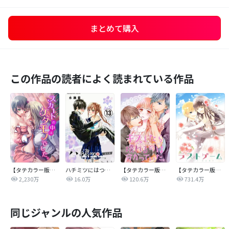
まとめて購入
この作品の読者によく読まれている作品
【タテカラー版】スカートの中はケダモノでした。
ハチミツにはつこい
【タテカラー版】キスしたら壊れるのは分かっていた。
【タテカラー版】ラストゲーム
2,230万
16.0万
120.6万
731.4万
同じジャンルの人気作品