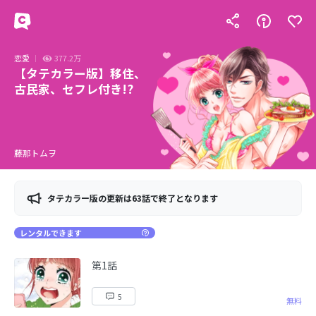
恋愛
377.2万
【タテカラー版】移住、
古民家、セフレ付き!?
藤那トムヲ
タテカラー版の更新は63話で終了となります
レンタルできます
第1話
5
無料