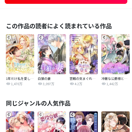
この作品の読者によく読まれている作品
1年だけ私を愛してください
白狼の妻
宮殿の気まぐれ皇女【タテヨミ】
冷徹な公爵様と幸せな家族になる方法
1,470万
3,097万
4.2万
1,442万
同じジャンルの人気作品