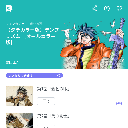
ファンタジー
8.9万
【タテカラー版】テンプ
リズム ［オールカラー
版］
曽田正人
レンタルできます
第1話「金色の眼」
2
無料
第2話「光の剣士」