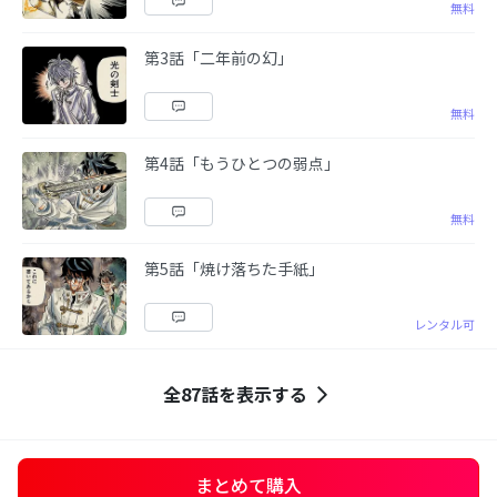
無料
第3話「二年前の幻」
無料
第4話「もうひとつの弱点」
無料
第5話「焼け落ちた手紙」
レンタル可
全87話を表示する
まとめて購入