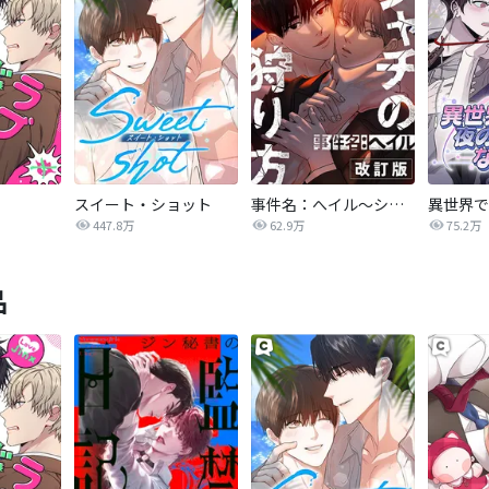
スイート・ショット
事件名：へイル～シャチの狩り方～【改訂版】
447.8万
62.9万
75.2万
品