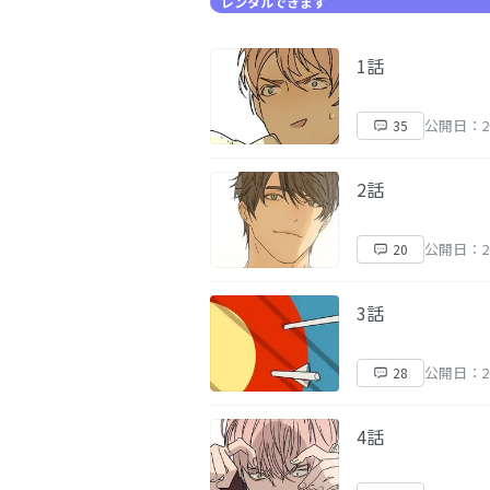
レンタルできます
1話
公開日：20
35
2話
公開日：20
20
3話
公開日：20
28
4話