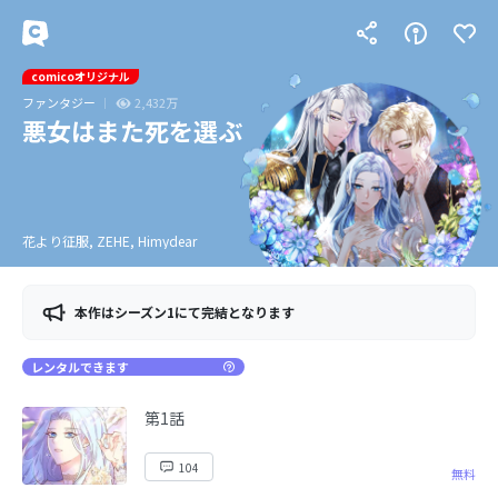
comicoオリジナル
ファンタジー
2,432万
悪女はまた死を選ぶ
花より征服, ZEHE, Himydear
本作はシーズン1にて完結となります
レンタルできます
第1話
104
無料