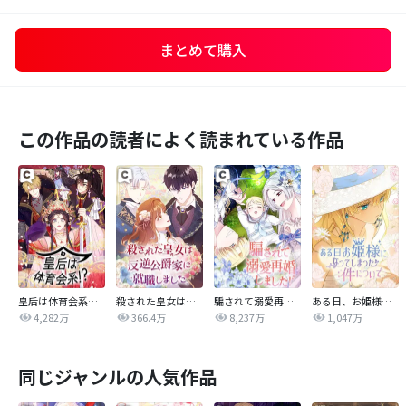
まとめて購入
この作品の読者によく読まれている作品
皇后は体育会系！？
殺された皇女は反逆公爵家に就職しました
騙されて溺愛再婚しました！
ある日、お姫様になってしまった件について
4,282万
366.4万
8,237万
1,047万
同じジャンルの人気作品