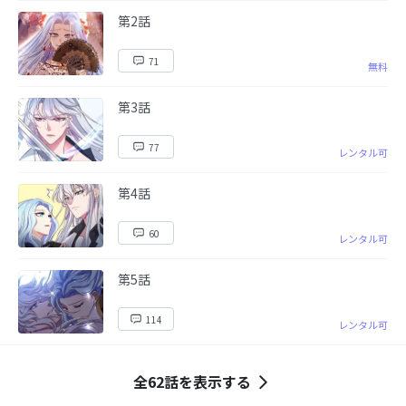
第2話
71
無料
第3話
77
レンタル可
第4話
60
レンタル可
第5話
114
レンタル可
全62話を表示する