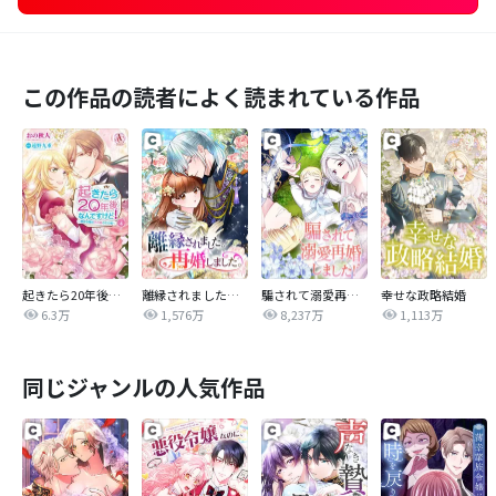
この作品の読者によく読まれている作品
起きたら20年後なんですけど！ ～悪役令嬢のその後のその後～
離縁されました。再婚しました。
騙されて溺愛再婚しました！
幸せな政略結婚
6.3万
1,576万
8,237万
1,113万
同じジャンルの人気作品