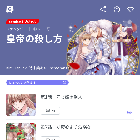
comicoオリジナル
ファンタジー
639.6万
皇帝の殺し方
Kim Banjjak, 時十葉あい, nemorang
レンタルできます
第1話：同じ顔の別人
28
無料
第2話：好奇心より危険な