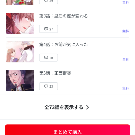
26
無料
第3話：皇后の座が変わる
27
無料
第4話：お前が気に入った
20
無料
第5話：正面衝突
23
無料
全73話を表示する
まとめて購入