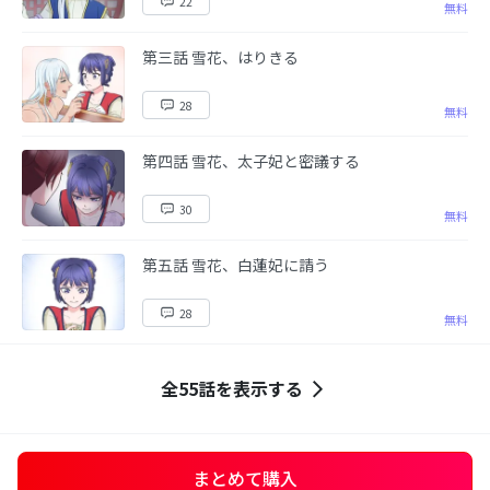
22
無料
第三話 雪花、はりきる
28
無料
第四話 雪花、太子妃と密議する
30
無料
第五話 雪花、白蓮妃に請う
28
無料
全55話を表示する
まとめて購入