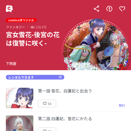
comicoオリジナル
ファンタジー
228.9万
宮女雪花-後宮の花
は復讐に咲く-
下西屋
レンタルできます
第一話 雪花、白蓮妃と出会う
53
無料
第二話 白蓮妃、雪花にかたる