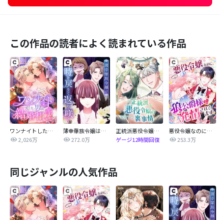
この作品の読者によく読まれている作品
ワンナイトした男は結婚相手でした
薄幸華族令嬢は時を戻りて返り咲く
正統派悪役令嬢の裏事情
悪役令嬢なのに、狼公爵様に発情されてます
2,026万
272.0万
253.3万
ゲージ12時間回復
同じジャンルの人気作品