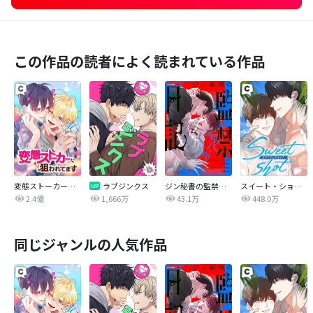
この作品の読者によく読まれている作品
変態ストーカーに狙われてます
ラブジンクス
ジン秘書の監禁日記【タテヨミ】
スイート・ショット
2.4億
1,666万
43.1万
448.0万
同じジャンルの人気作品