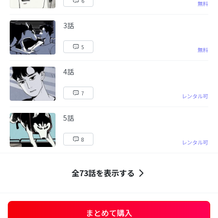
6
無料
3話
5
無料
4話
7
レンタル可
5話
8
レンタル可
全73話を表示する
まとめて購入