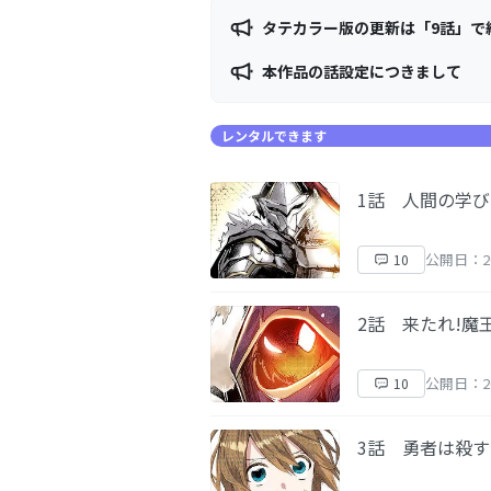
タテカラー版の更新は「9話」で
本作品の話設定につきまして
レンタルできます
1話 人間の学び
公開日：20
10
2話 来たれ!魔
公開日：20
10
3話 勇者は殺