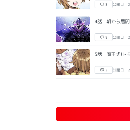
公開日：20
8
4話 朝から居間
公開日：20
8
5話 魔王式!ト
公開日：20
3