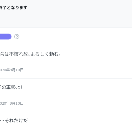
終了となります
舎は不慣れ故､よろしく頼む｡
20年9月10日
王の軍勢よ!
20年9月10日
す…それだけだ