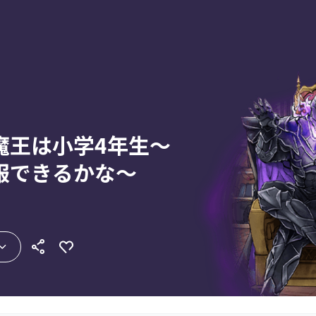
魔王は小学4年生～
服できるかな～