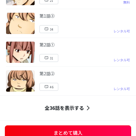
21
無料
第1話③
34
レンタル可
第2話①
31
レンタル可
第2話②
46
レンタル可
全36話を表示する
まとめて購入