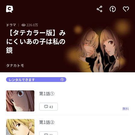
ドラマ
226.0万
【タテカラー版】み
にくいあの子は私の
鏡
タナカトモ
レンタルできます
第1話①
43
無料
第1話②