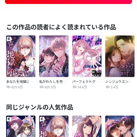
この作品の読者によく読まれている作品
あなたを地獄に堕とすまで
私がわたしを売る理由
パーフェクトグリッター
シンジュウエンド【タテヨミ】
829.9万
605.9万
34.6万
5.4万
同じジャンルの人気作品