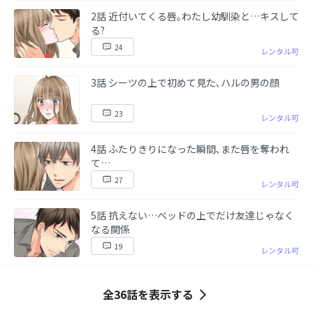
2話 近付いてくる唇｡わたし幼馴染と…キスして
る?
24
レンタル可
3話 シーツの上で初めて見た､ハルの男の顔
23
レンタル可
4話 ふたりきりになった瞬間､また唇を奪われ
て…
27
レンタル可
5話 抗えない…ベッドの上でだけ友達じゃなく
なる関係
19
レンタル可
全36話を表示する