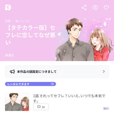
恋愛
491.0万
【タテカラー版】セ
フレに恋してなぜ悪
い
綿瀬花
本作品の話設定につきまして
レンタルできます
1話 それってセフレ？いいえ､いつでも本気で
す｡
34
無料