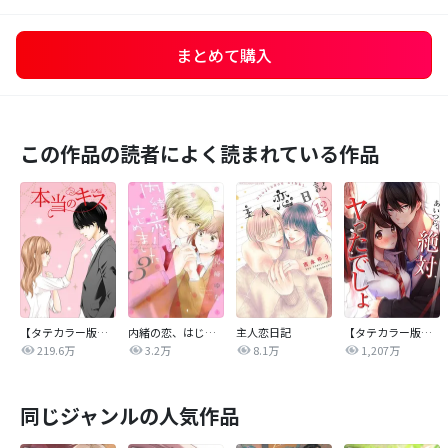
まとめて購入
この作品の読者によく読まれている作品
【タテカラー版】本当のキス
内緒の恋、はじめました
主人恋日記
【タテカラー版】あいつら、絶対ヤったでしょ
219.6万
3.2万
8.1万
1,207万
同じジャンルの人気作品