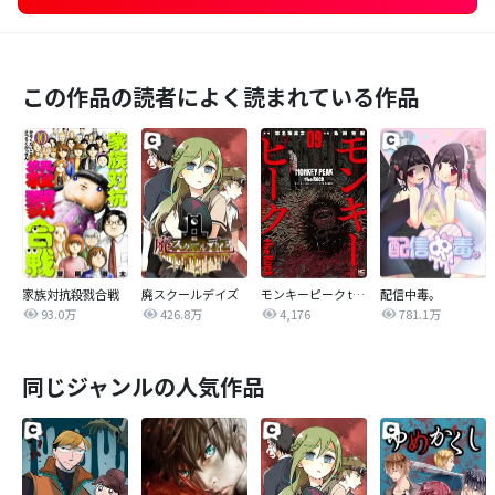
この作品の読者によく読まれている作品
家族対抗殺戮合戦
廃スクールデイズ
モンキーピーク the Rock
配信中毒。
93.0万
426.8万
4,176
781.1万
同じジャンルの人気作品