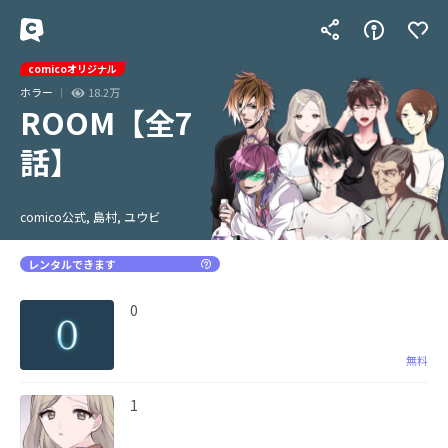
comicoオリジナル
ホラー
18.2万
ROOM【全7
話】
comico公式, 島村, ユウビ
レンタルできます
0
無料
1