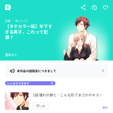
恋愛
81.2万
【タテカラー版】年下す
ぎる男子。これって犯
罪？
里美ゆえ
本作品の話設定につきまして
レンタルできます
1話 憧れの彼と…こんな形でまさかのキス！
135
無料