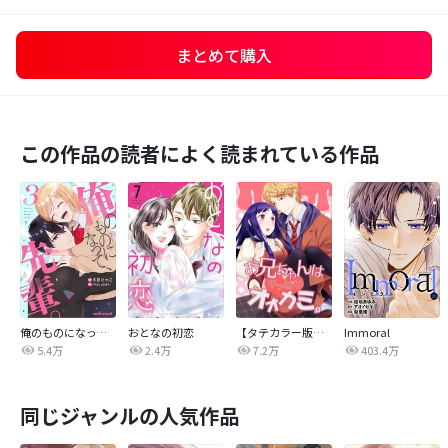
まとめて購入
この作品の読者によく読まれている作品
俺のものになって、先輩。
おとなの初恋
【タテカラー版】お兄ちゃんはやっぱりオオカミ。
Immoral
5.4万
2.4万
7.2万
403.4万
同じジャンルの人気作品