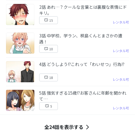
2話 あれ…？クールな言葉とは裏腹な表情にド
キリ。
15
レンタル可
3話 中学校、学ラン、桐島くんとまさかの遭
遇！
10
レンタル可
4話 どうしよう!?これって「わいせつ」行為!?
18
レンタル可
5話 強気すぎる15歳!?お客さんに年齢を聞かれ
て…
5
レンタル可
全24話を表示する