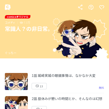
comicoオリジナル
コメディ
7.3万
常識人？の非日常。
ぐっちー
1話 城崎実城の眼鏡事情は、なかなか大変
13
無料
2話 昼休みが憩いの時間とか、そんなのは幻想