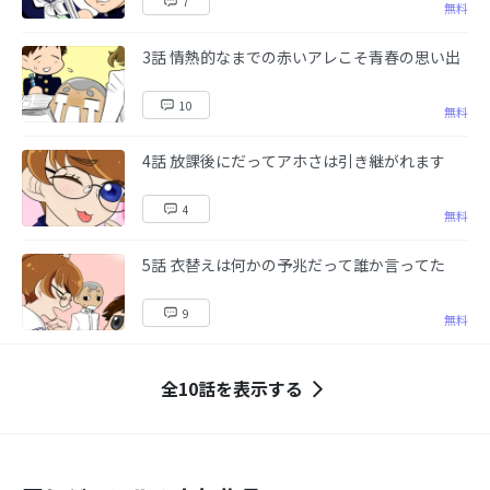
7
無料
3話 情熱的なまでの赤いアレこそ青春の思い出
10
無料
4話 放課後にだってアホさは引き継がれます
4
無料
5話 衣替えは何かの予兆だって誰か言ってた
9
無料
全10話を表示する