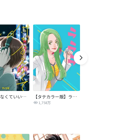
付き合えなくていいのに
【タテカラー版】ラララ
嘘つきな初恋～王子様はドSホスト～
1,758万
3,443