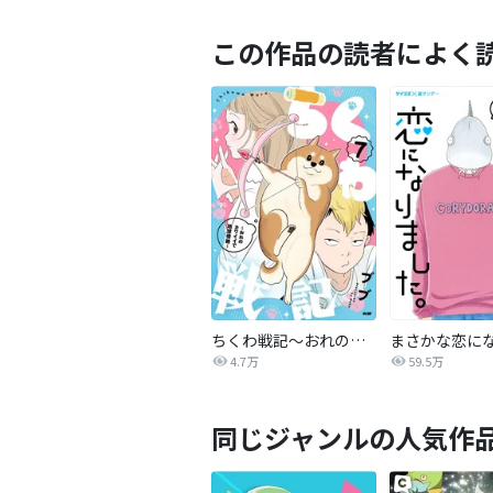
この作品の読者によく
ちくわ戦記～おれのカワイイで地球侵略～
4.7万
59.5万
同じジャンルの人気作