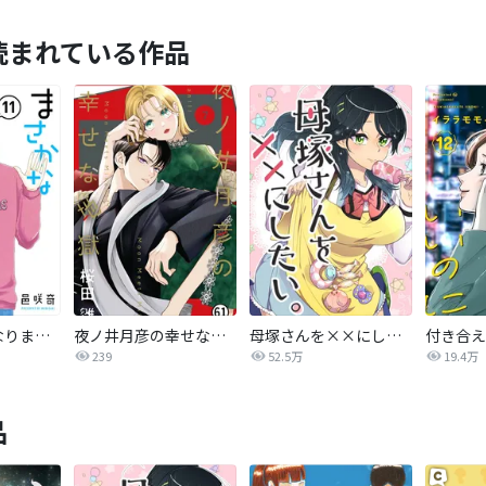
読まれている作品
まさかな恋になりました。
夜ノ井月彦の幸せな地獄
母塚さんを××にしたい。
239
52.5万
19.4万
品