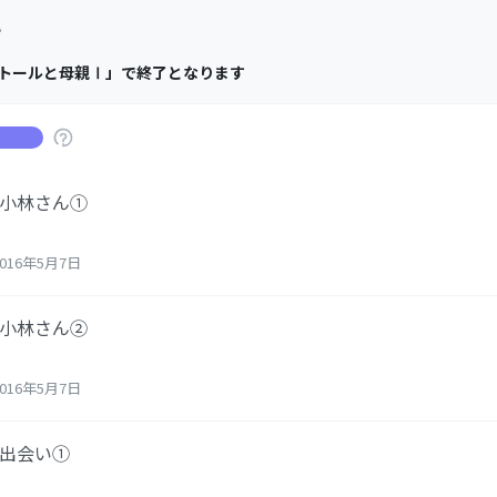
い
話トールと母親Ⅰ」で終了となります
と小林さん①
016年5月7日
と小林さん②
016年5月7日
と出会い①