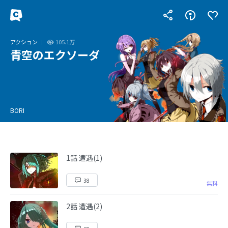
アクション
105.1万
青空のエクソーダ
BORI
1話 遭遇(1)
38
無料
2話 遭遇(2)