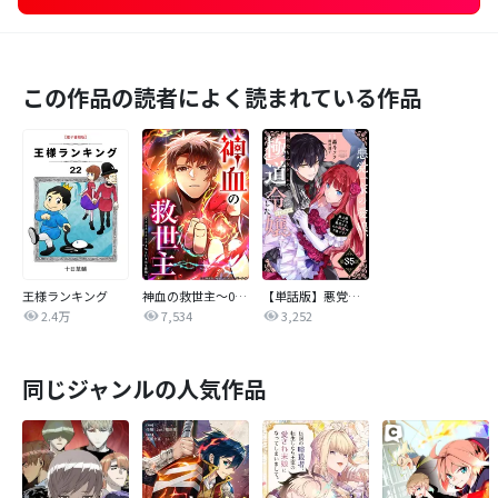
この作品の読者によく読まれている作品
王様ランキング
神血の救世主～0.00000001％を引き当て最強へ～【タテヨミ】
【単話版】悪党一家の愛娘、転生先も乙女ゲームの極道令嬢でした。～最上級ランクの悪役さま、その溺愛は不要です！～@COMIC
2.4万
7,534
3,252
同じジャンルの人気作品