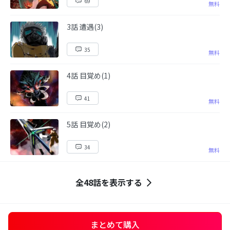
69
無料
3話 遭遇(3)
35
無料
4話 目覚め(1)
41
無料
5話 目覚め(2)
34
無料
全48話を表示する
まとめて購入