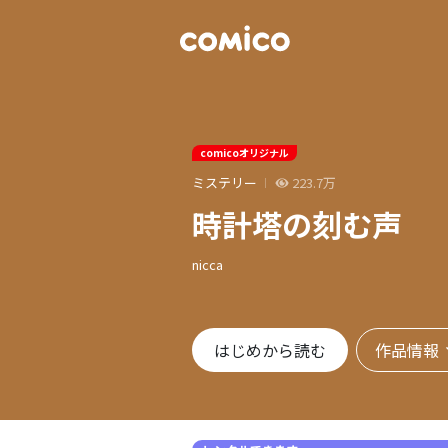
comicoオリジナル
ミステリー
223.7万
時計塔の刻む声
nicca
作品情報
はじめから読む