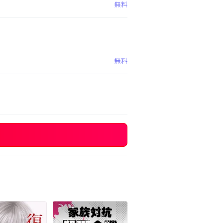
無料
無料