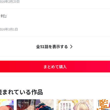
16年2月23日
ナ村』
016年3月1日
全51話を表示する
まとめて購入
読まれている作品