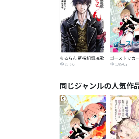
ちるらん 新撰組鎮魂歌
ゴーストッカ
23.6万
1,854万
同じジャンルの人気作