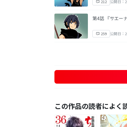
公開日：20
212
第4話 『サエー
公開日：2
259
この作品の読者によく