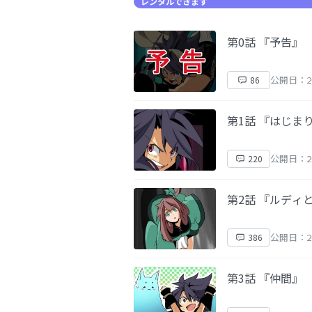
レンタルできます
第0話 『予告』
公開日：20
86
第1話 『はじま
公開日：20
220
第2話 『ルディ
公開日：20
386
第3話 『仲間』