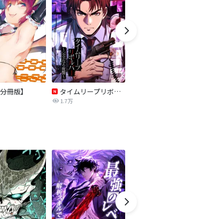
分冊版】
タイムリープリボルバー～完全なる復讐～【タテヨミ】
最強のレベル0 -解析スキルで完全無双-【タテヨミ】
1.7万
3.1万