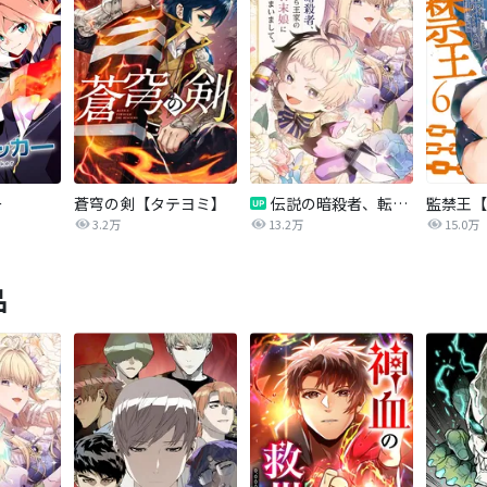
ー
蒼穹の剣【タテヨミ】
伝説の暗殺者、転生したら王家の愛され末娘になってしまいまして。【タテヨミ】
監禁王【
3.2万
13.2万
15.0万
品