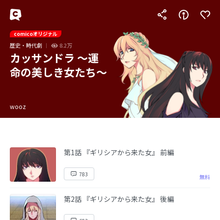
comicoオリジナル
歴史・時代劇
8.2万
カッサンドラ ～運
命の美しき女たち～
wooz
第1話 『ギリシアから来た女』 前編
783
無料
第2話 『ギリシアから来た女』 後編