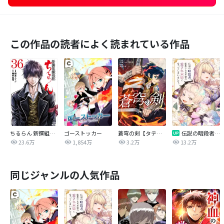
この作品の読者によく読まれている作品
ちるらん 新撰組鎮魂歌
ゴーストッカー
蒼穹の剣【タテヨミ】
伝説の暗殺者、転生したら王家の愛され末娘になってしまいまして。【タテヨミ】
23.6万
1,854万
3.2万
13.2万
同じジャンルの人気作品