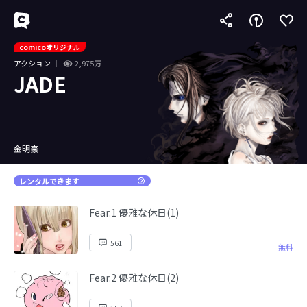
comicoオリジナル
アクション
2,975万
JADE
金明豪
レンタルできます
Fear.1 優雅な休日(1)
561
無料
Fear.2 優雅な休日(2)