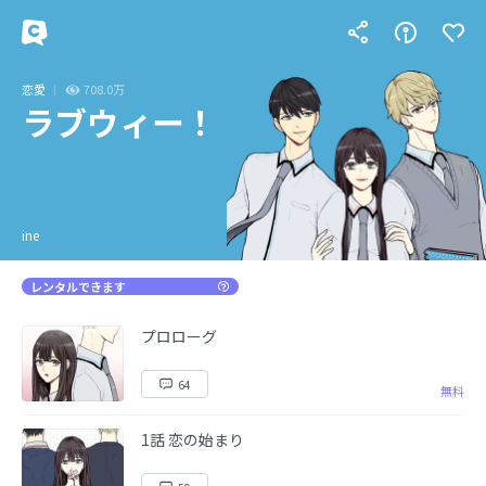
恋愛
708.0万
ラブウィー！
ine
レンタルできます
プロローグ
64
無料
1話 恋の始まり