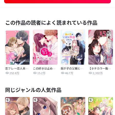
この作品の読者によく読まれている作品
恋フレ 〜恋人未満がちょうどいい〜
この好きは止められない
我が子の父親と再会しました
【タテカラー版】15歳、今日から同棲はじめます。
252.8万
15.2万
46.7万
2,302万
同じジャンルの人気作品