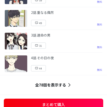
59
無料
2話 重なる偶然
49
無料
3話 運命の男
31
無料
4話 その日の夜
44
無料
全78話を表示する
まとめて購入