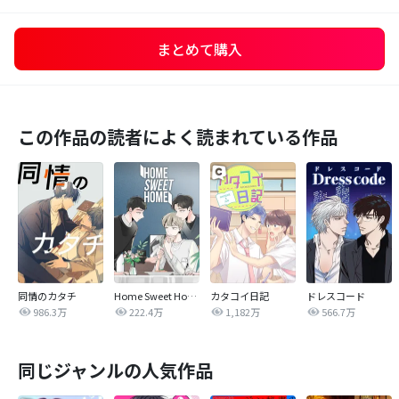
まとめて購入
この作品の読者によく読まれている作品
同情のカタチ
Home Sweet Home
カタコイ日記
ドレスコード
986.3万
222.4万
1,182万
566.7万
同じジャンルの人気作品