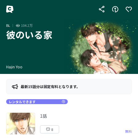
BL
104.2万
彼のいる家
Hajin Yoo
最新15話分は固定有料となります。
レンタルできます
1話
8
無料