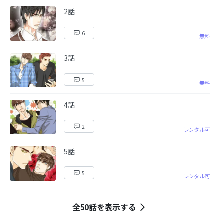
2話
6
無料
3話
5
無料
4話
2
レンタル可
5話
5
レンタル可
全50話を表示する