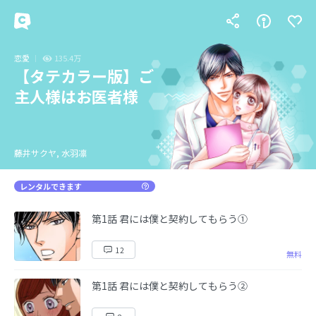
恋愛
135.4万
【タテカラー版】ご
主人様はお医者様
藤井サクヤ, 水羽凛
レンタルできます
第1話 君には僕と契約してもらう①
12
無料
第1話 君には僕と契約してもらう②