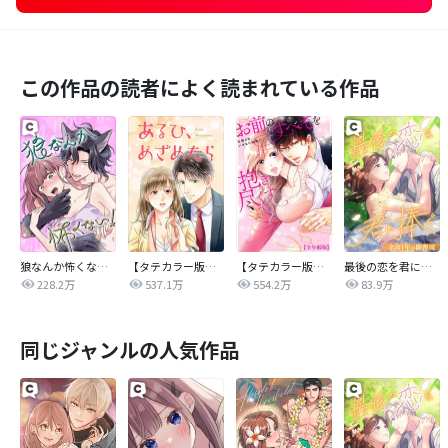
この作品の読者によく読まれている作品
狼なんか怖くない！
【タテカラー版】あるひ、めざめたら
【タテカラー版】【全年齢版】お前のすべてを抱き尽くす～交際0日、いきなり結婚!?～
最後の恋を君に捧ぐ～余命1年の御曹司～
228.2万
537.1万
554.2万
83.9万
同じジャンルの人気作品