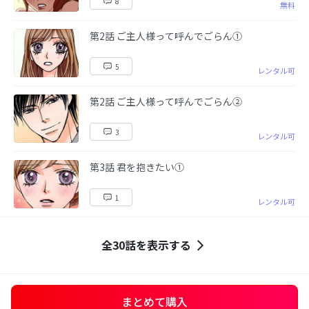
8
無料
第2話 ご主人様って呼んでごらん①
5
レンタル可
第2話 ご主人様って呼んでごらん②
3
レンタル可
第3話 君を抱きたい①
1
レンタル可
全30話を表示する
まとめて購入