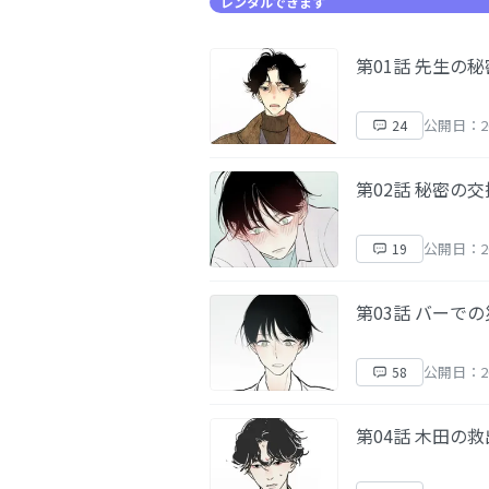
レンタルできます
第01話 先生の秘
公開日：20
24
第02話 秘密の
公開日：20
19
第03話 バーで
公開日：20
58
第04話 木田の救