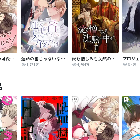
コワモテ部長の可愛いヒミツ
運命の番じゃないなら今夜だけ
愛も憎しみも沈黙の中で
1,771万
4,694万
6.4万
品