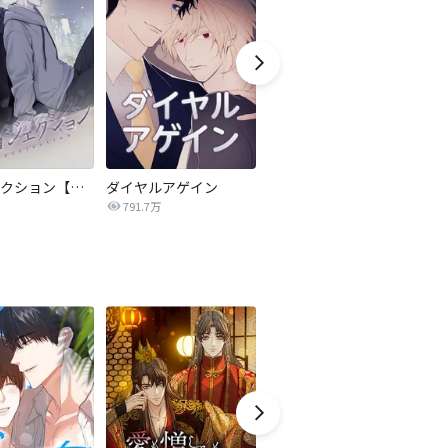
プロジェクション【全年齢版】
ダイヤルアゲイン
穢れた絆～哀しい宿命～
す
791.7万
242.0万