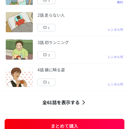
3
無料
2話 走らない人
1
レンタル可
3話 初ランニング
3
レンタル可
4話 鏡に映る姿
1
レンタル可
全61話を表示する
まとめて購入