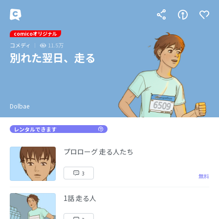
comicoオリジナル
コメディ
11.5万
別れた翌日、走る
Dolbae
レンタルできます
プロローグ 走る人たち
3
無料
1話 走る人