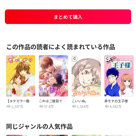
まとめて購入
この作品の読者によく読まれている作品
【タテカラー版】なまいきざかり。
これは二度目で最後の初恋
こいいぬ。
非モテの王子様
1,307万
57.8万
2,534万
4,042万
同じジャンルの人気作品