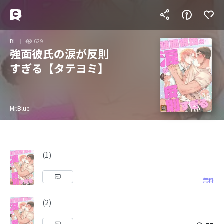
BL
629
強面彼氏の涙が反則
すぎる【タテヨミ】
Mr.Blue
(1)
無料
(2)