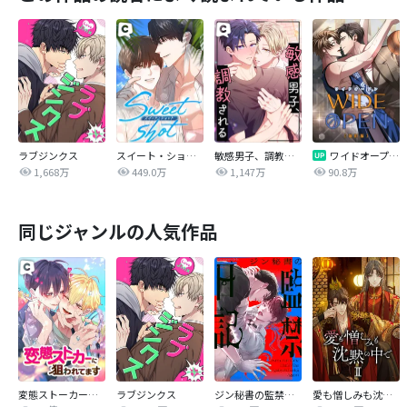
ラブジンクス
スイート・ショット
敏感男子、調教される
ワイドオープン【改訂版】
1,668万
449.0万
1,147万
90.8万
同じジャンルの人気作品
変態ストーカーに狙われてます
ラブジンクス
ジン秘書の監禁日記【タテヨミ】
愛も憎しみも沈黙の中で