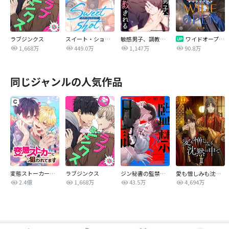
ラブジンクス
スイート・ショット
敏感男子、調教される
ワイドオープン【改訂版】
1,668万
449.0万
1,147万
90.8万
同じジャンルの人気作品
変態ストーカーに狙われてます
ラブジンクス
ジン秘書の監禁日記【タテヨミ】
愛も憎しみも沈黙の中で
2.4億
1,668万
43.5万
4,694万