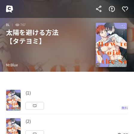
BL
767
太陽を避ける方法
【タテヨミ】
Mr.Blue
(1)
無料
(2)