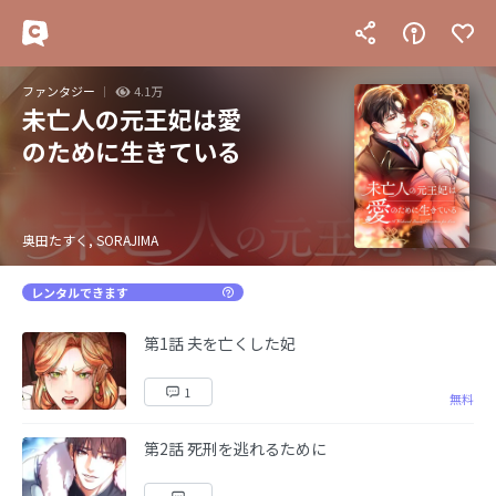
ファンタジー
4.1万
未亡人の元王妃は愛
のために生きている
奥田たすく, SORAJIMA
レンタルできます
第1話 夫を亡くした妃
1
無料
第2話 死刑を逃れるために