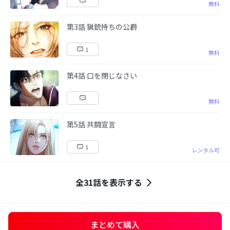
無料
第3話 猟銃持ちの公爵
1
無料
第4話 口を閉じなさい
無料
第5話 共闘宣言
1
レンタル可
全31話を表示する
まとめて購入