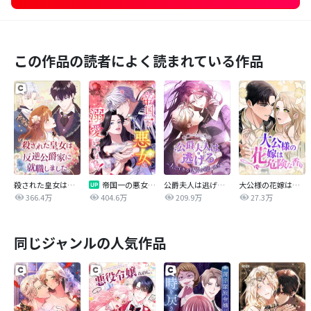
この作品の読者によく読まれている作品
殺された皇女は反逆公爵家に就職しました
帝国一の悪女に溺愛がとまりません！
公爵夫人は逃げる～夫と生きる世界が違い過ぎて～
大公様の花嫁は危険な香り
366.4万
404.6万
209.9万
27.3万
同じジャンルの人気作品