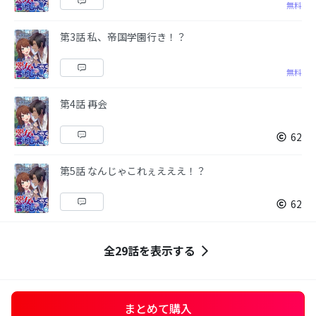
無料
第3話 私、帝国学園行き！？
無料
第4話 再会
62
第5話 なんじゃこれぇえええ！？
62
全29話を表示する
まとめて購入