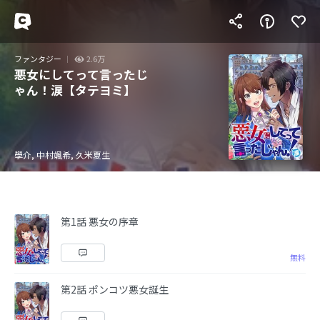
ファンタジー
2.6万
悪女にしてって言ったじ
ゃん！涙【タテヨミ】
學介, 中村颯希, 久米夏生
第1話 悪女の序章
無料
第2話 ポンコツ悪女誕生