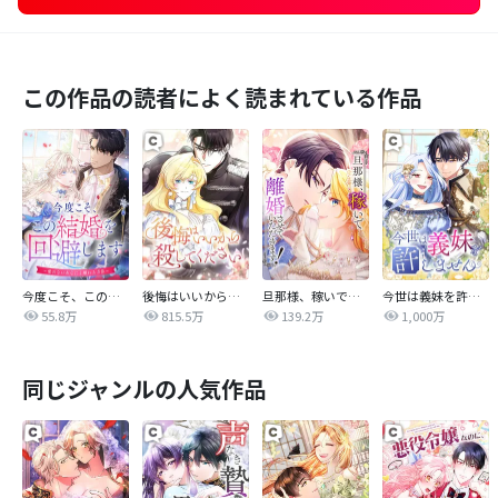
この作品の読者によく読まれている作品
今度こそ、この結婚を回避します～愛のないあなたと離れる方法～
後悔はいいから殺してください
旦那様、稼いで離婚させていただきます！
今世は義妹を許しません
55.8万
815.5万
139.2万
1,000万
同じジャンルの人気作品