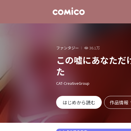
ファンタジー
36.1万
この嘘にあなただ
た
CAT-CreativeGroup
作品情報
はじめから読む