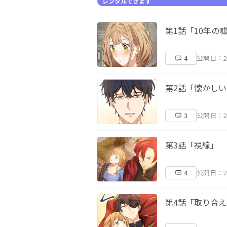
レンタルできます
第1話「10年の
公開日：20
4
第2話「懐かし
公開日：20
3
第3話「視線」
公開日：20
4
第4話「取り合