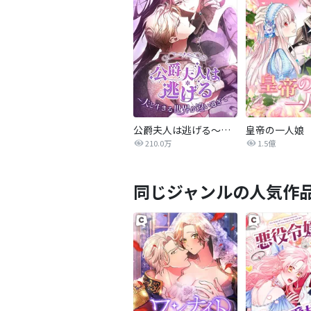
公爵夫人は逃げる～夫と生きる世界が違い過ぎて～
皇帝の一人娘
210.0万
1.5億
同じジャンルの人気作