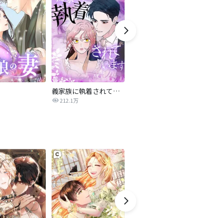
義家族に執着されています
ある日、お姫様になってしまった件について
212.1万
1,047万