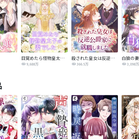
目覚めたら怪物皇太子の妻でした
殺された皇女は反逆公爵家に就職しました
白狼の妻
9,688万
366.5万
3,098万
品