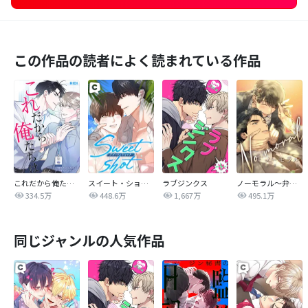
この作品の読者によく読まれている作品
これだから俺たちは
スイート・ショット
ラブジンクス
ノーモラル～弁護士の掟～
334.5万
448.6万
1,667万
495.1万
同じジャンルの人気作品