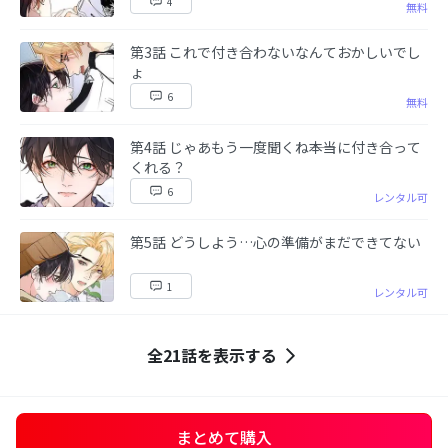
4
無料
第3話 これで付き合わないなんておかしいでし
ょ
6
無料
第4話 じゃあもう一度聞くね――本当に付き合って
くれる？
6
レンタル可
第5話 どうしよう…心の準備がまだできてない
1
レンタル可
全21話を表示する
まとめて購入