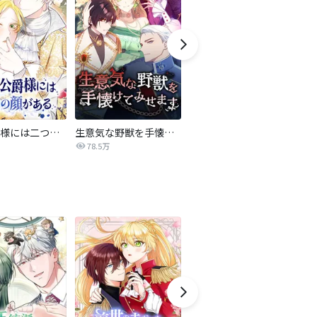
溺愛公爵様には二つの顔がある
生意気な野獣を手懐けてみせます
脇役悪女なので愛さないでください
78.5万
831.8万