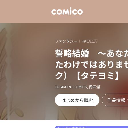
ファンタジー
18.1万
誓略結婚 〜あな
たわけではありま
ク）【タテヨミ】
TUGIKURU COMICS, 綺咲潔
作品情報
はじめから読む