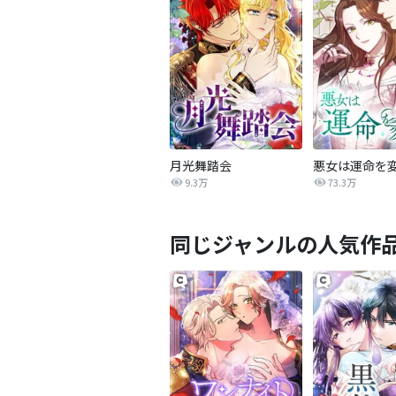
月光舞踏会
悪女は運命を
9.3万
73.3万
同じジャンルの人気作