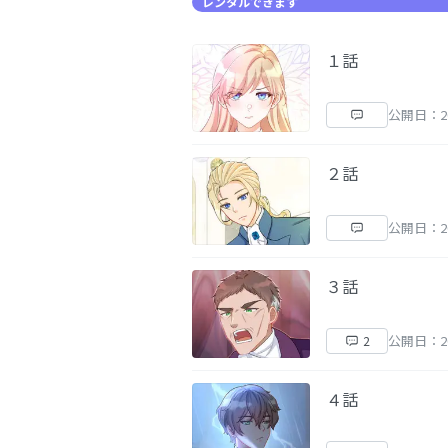
レンタルできます
１話
公開日：20
２話
公開日：20
３話
公開日：20
2
４話