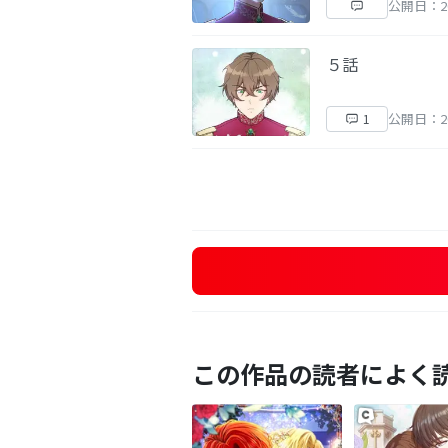
公開日：20
５話
公開日：20
1
この作品の読者によく