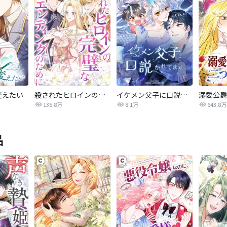
変えたい
殺されたヒロインの完璧なエンディングのために
イケメン父子に口説かれてます
135.8万
8.1万
643.8万
品