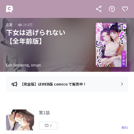
恋愛
26.8万
下女は逃げられない
【全年齢版】
Eun Seojeong, onsan
【完全版】はWEB版 comico で販売中！
第1話
7
無料