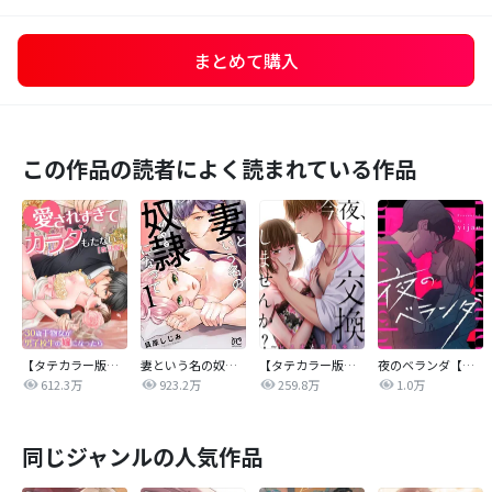
まとめて購入
この作品の読者によく読まれている作品
【タテカラー版】愛されすぎてカラダもたない…！～30歳干物女が男子校生の嫁になったら～
妻という名の奴隷（どうぐ）になって
【タテカラー版】今夜、夫交換しませんか？～レス夫と肉食夫～
夜のベランダ【タテヨミ】
612.3万
923.2万
259.8万
1.0万
同じジャンルの人気作品