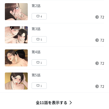
第2話
4
72
第3話
5
72
第4話
1
72
第5話
1
72
全11話を表示する