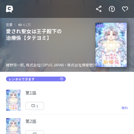
恋愛
6.2万
愛され聖女は王子殿下の
治療係【タテヨミ】
綾野宗一郎, 株式会社COPUS JAPAN・株式会社博報堂DYミュージック＆ピクチャーズ, 夕日
レンタルできます
第1話
1
無料
第2話