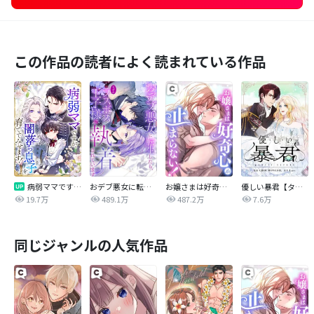
この作品の読者によく読まれている作品
病弱ママですが、闇落ち息子を育ててみせます！【タテヨミ】
おデブ悪女に転生したら、なぜかラスボス王子様に執着されています
お嬢さまは好奇心が止まらない！
優しい暴君【タテヨミ】
19.7万
489.1万
487.2万
7.6万
同じジャンルの人気作品