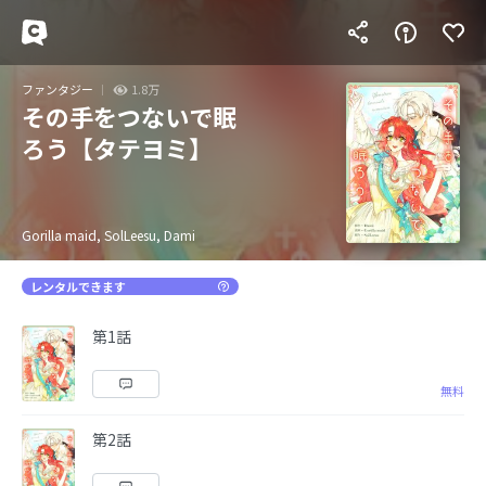
ファンタジー
1.8万
その手をつないで眠
ろう【タテヨミ】
Gorilla maid, SolLeesu, Dami
レンタルできます
第1話
無料
第2話