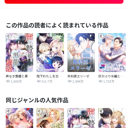
この作品の読者によく読まれている作品
声なき贄姫と黒龍の結婚
陛下わたしを忘れてください
外科医エリーゼ
灰かぶり令嬢と行き遅れ元王太子の結婚
1,636万
311.7万
2,944万
1,753万
同じジャンルの人気作品