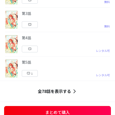
無料
第3話
無料
第4話
レンタル可
第5話
1
レンタル可
全78話を表示する
まとめて購入