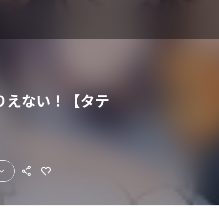
りえない！【タテ