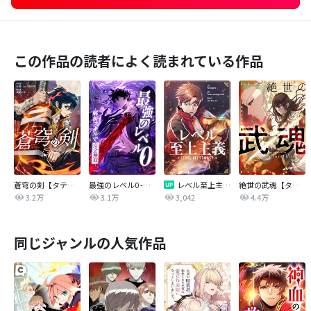
この作品の読者によく読まれている作品
蒼穹の剣【タテヨミ】
最強のレベル0 -解析スキルで完全無双-【タテヨミ】
レベル至上主義【タテヨミ】
絶世の武魂【タテヨミ】
3.2万
3.1万
3,042
4.4万
同じジャンルの人気作品