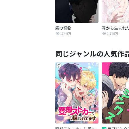
霧の怪物
罪から生まれ
174.5万
1,745万
同じジャンルの人気作
変態ストーカーに狙われてます
ラブジンク