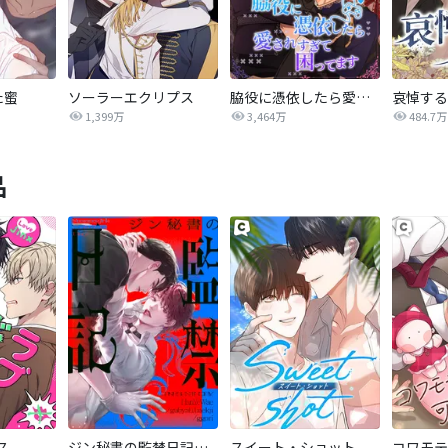
た蜜
ソーラーエクリプス
脇役に憑依したら愛されすぎて困ってます
哀悼する
1,399万
3,464万
484.7万
品
ス
ジン秘書の監禁日記【タテヨミ】
スイート・ショット