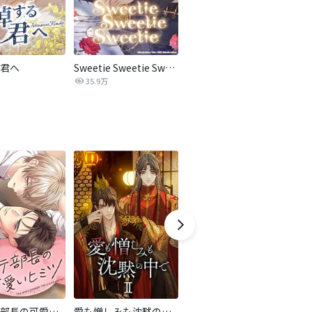
君へ
Sweetie Sweetie Sweetie
私が捨てた男の奴隷になった【全年齢版】
35.9万
247.5万
コワモテ部長の可愛いヒミツ
愛も憎しみも沈黙の中で
脇役に憑依したら愛されすぎて困ってます