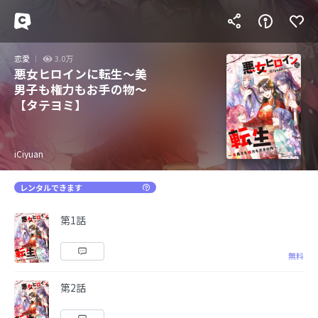
恋愛
3.0万
悪女ヒロインに転生～美
男子も権力もお手の物～
【タテヨミ】
iCiyuan
レンタルできます
第1話
無料
第2話