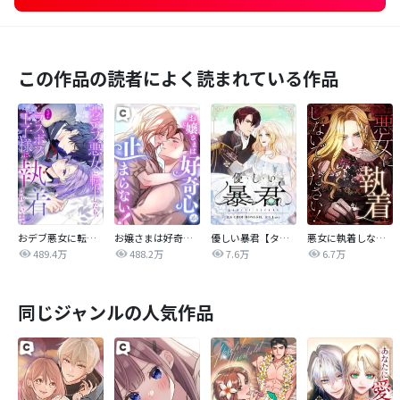
この作品の読者によく読まれている作品
おデブ悪女に転生したら、なぜかラスボス王子様に執着されています
お嬢さまは好奇心が止まらない！
優しい暴君【タテヨミ】
悪女に執着しないでください！【タテヨミ】
489.4万
488.2万
7.6万
6.7万
同じジャンルの人気作品