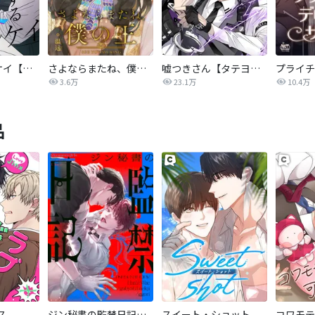
相反するカンケイ【改訂版】
さよならまたね、僕の王【タテヨミ】
嘘つきさん【タテヨミ】
3.6万
23.1万
10.4万
品
ス
ジン秘書の監禁日記【タテヨミ】
スイート・ショット