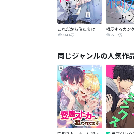
これだから俺たちは
334.4万
279.2万
同じジャンルの人気作
変態ストーカーに狙われてます
ラブジンク