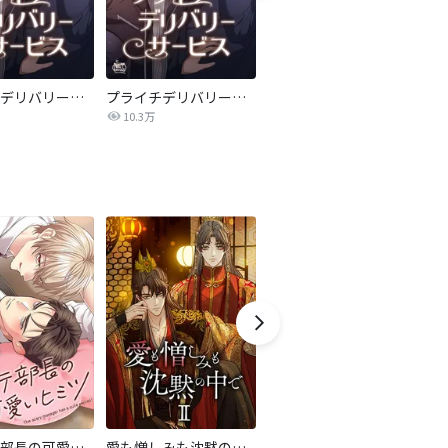
プライチデリバリーサービス【全年齢版】
プライチデリバリーサービス【完全版】
覚めない恋の行方【タテヨミ】
10.3万
32.0万
コワモテ部長の可愛いヒミツ
愛も憎しみも沈黙の中で
脇役に憑依したら愛されすぎて困ってます
十