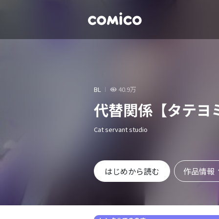
BL
40.9万
代替関係【タテヨ
Cat servant studio
作品情報
はじめから読む