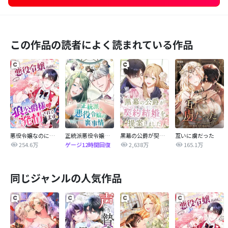
この作品の読者によく読まれている作品
悪役令嬢なのに、狼公爵様に発情されてます
正統派悪役令嬢の裏事情
黒幕の公爵が契約結婚を提案しました
互いに虜だった
254.6万
2,638万
165.1万
ゲージ12時間回復
同じジャンルの人気作品