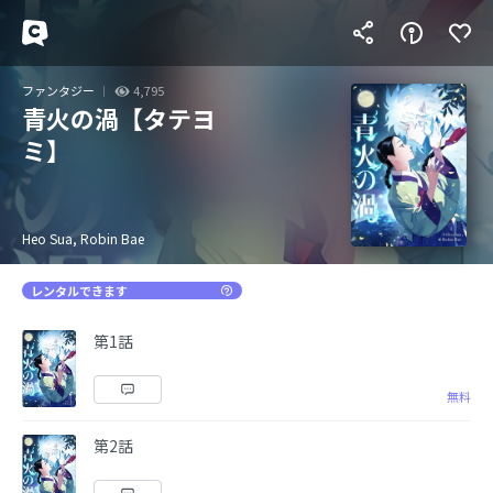
ファンタジー
4,795
青火の渦【タテヨ
ミ】
Heo Sua, Robin Bae
レンタルできます
第1話
無料
第2話