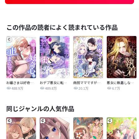
この作品の読者によく読まれている作品
お嬢さまは好奇心が止まらない！
おデブ悪女に転生したら、なぜかラスボス王子様に執着されています
病弱ママですが、闇落ち息子を育ててみせます！【タテヨミ】
悪女に執着しないでください！【タテヨミ】
488.9万
489.8万
20.1万
6.7万
同じジャンルの人気作品