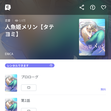
恋愛
1.0万
人魚姫メリン【タテ
ヨミ】
ENICA
レンタルできます
プロローグ
無料
第1話