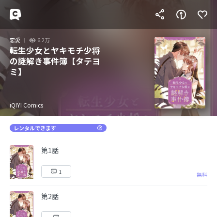
恋愛
6.2万
転生少女とヤキモチ少将
の謎解き事件簿【タテヨ
ミ】
iQIYI Comics
レンタルできます
第1話
1
無料
第2話