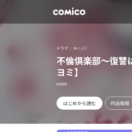
ドラマ
5.6万
不倫倶楽部～復讐
ヨミ】
Kx000
作品情報
はじめから読む