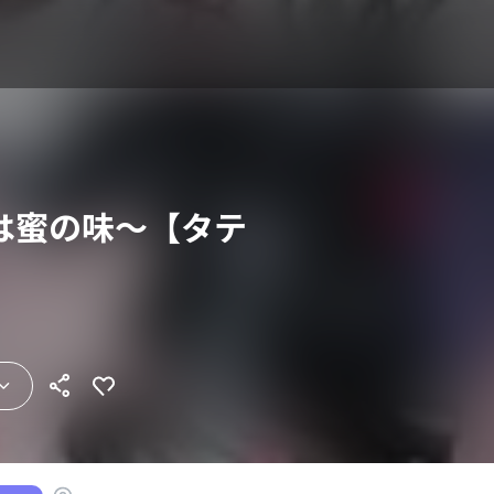
は蜜の味～【タテ