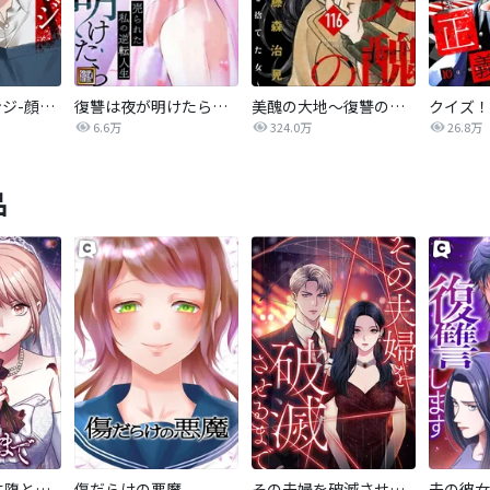
ディープリベンジ-顔を捨てた家政婦-【タテヨミ】
復讐は夜が明けたら～売られた私の逆転人生【タテヨミ】
美醜の大地～復讐のために顔を捨てた女～
クイズ！
6.6万
324.0万
26.8万
品
あなたを地獄に堕とすまで
傷だらけの悪魔
その夫婦を破滅させるまで
夫の彼女