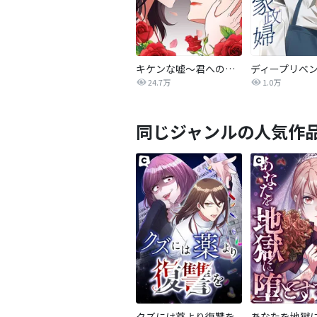
キケンな嘘〜君への３つのウソ〜
24.7万
1.0万
同じジャンルの人気作
クズには薬より復讐を