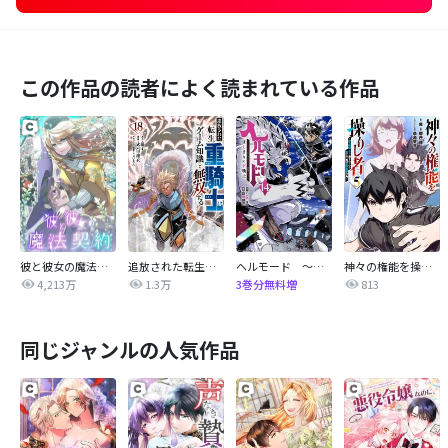
この作品の読者によく読まれている作品
彼と彼女の魔法契約
追放された転生重騎士はゲーム知識で無双する
ヘルモード ～やり込み好きのゲーマーは廃設定の異世界で無双する～はじまりの召喚士
神々の権能を操りし者～能力数値『０』で蔑まれている俺だが、実は世界最強の一角～
4,213万
1.3万
813
3巻分無料増
同じジャンルの人気作品